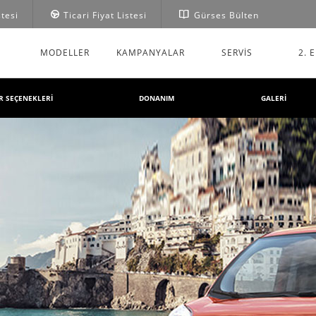
stesi
Ticari Fiyat Listesi
Gürses Bülten
MODELLER
KAMPANYALAR
SERVIS
2. 
 SEÇENEKLERİ
DONANIM
GALERİ