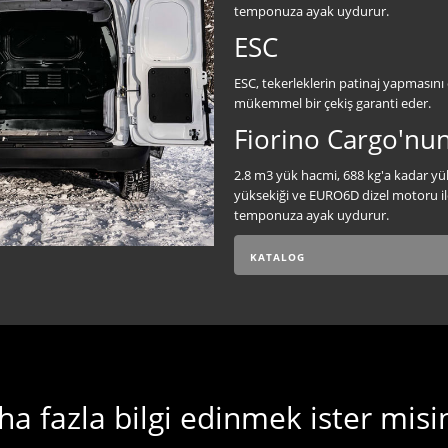
temponuza ayak uydurur.
ESC
ESC, tekerleklerin patinaj yapmasını
mükemmel bir çekiş garanti eder.
Fiorino Cargo'nun
2.8 m3 yük hacmi, 688 kg'a kadar yük
yüksekiği ve EURO6D dizel motoru ile
temponuza ayak uydurur.
KATALOG
a fazla bilgi edinmek ister misi