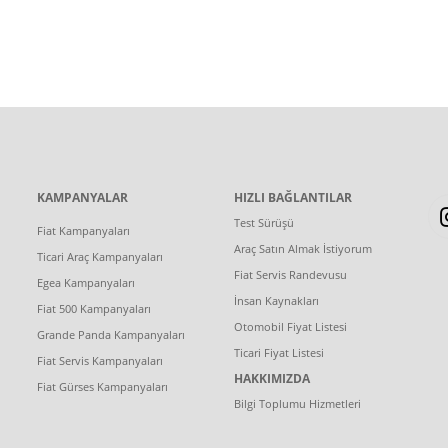
KAMPANYALAR
HIZLI BAĞLANTILAR
Test Sürüşü
Fiat Kampanyaları
Araç Satın Almak İstiyorum
Ticari Araç Kampanyaları
Fiat Servis Randevusu
Egea Kampanyaları
İnsan Kaynakları
Fiat 500 Kampanyaları
Otomobil Fiyat Listesi
Grande Panda Kampanyaları
Ticari Fiyat Listesi
Fiat Servis Kampanyaları
HAKKIMIZDA
Fiat Gürses Kampanyaları
Bilgi Toplumu Hizmetleri