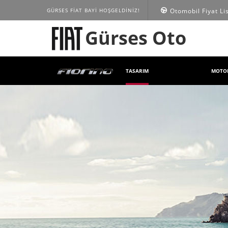
GÜRSES FIAT BAYI HOŞGELDİNİZ!
Otomobil Fiyat Li
Gürses Oto
TASARIM
MOTOR