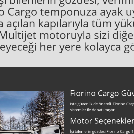
no Cargo temponuza ayak uy
ca açılan kapılarıyla tüm yü
Multijet motoruyla sizi diğer
yeceği her yere kolayca g
Fiorino Cargo Gü
İşte güvenlik de önemli. Fiorino Car
sistemler ile donatılmıştır.
Motor Seçenekler
İşi bilenlerin gözdesi Fiorino Cargo