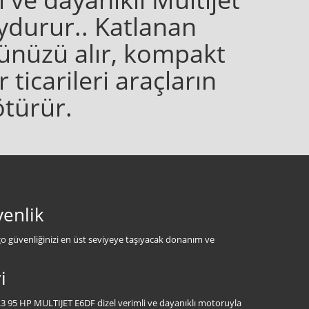
durur.. Katlanan
künüzü alır, kompakt
 ticarileri araçların
ötürür.
venlik
go güvenliğinizi en üst seviyeye taşıyacak donanım ve
i
 1.3 95 HP MULTIJET E6DF dizel verimli ve dayanıklı motoruyla