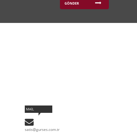
MAİL
satis@gurses.com.tr