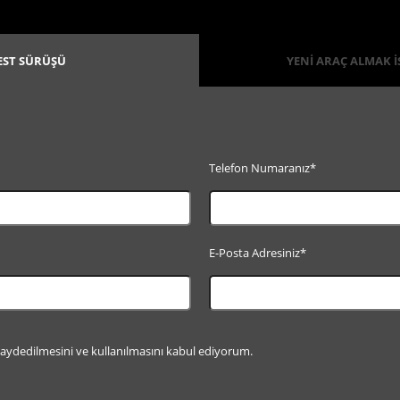
EST SÜRÜŞÜ
YENİ ARAÇ ALMAK 
Telefon Numaranız*
E-Posta Adresiniz*
kaydedilmesini ve kullanılmasını kabul ediyorum.