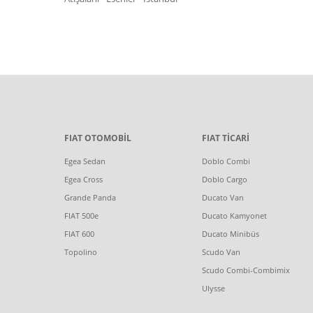
FIAT OTOMOBİL
FIAT TİCARİ
Egea Sedan
Doblo Combi
Egea Cross
Doblo Cargo
Grande Panda
Ducato Van
FIAT 500e
Ducato Kamyonet
FIAT 600
Ducato Minibüs
Topolino
Scudo Van
Scudo Combi-Combimix
Ulysse